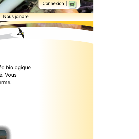
|
Connexion
Nous joindre
ée biologique
té. Vous
erme.