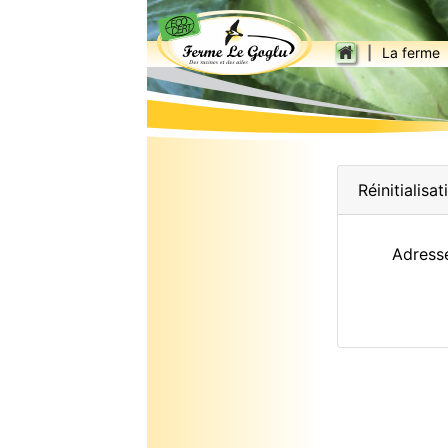
|
La ferme
Réinitialis
Adress