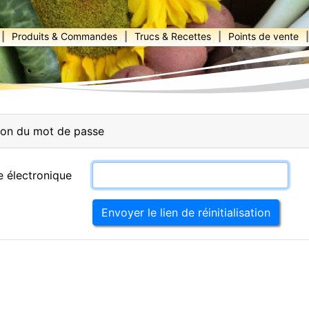
|
Produits & Commandes
|
Trucs & Recettes
|
Points de vente
|
ation du mot de passe
e électronique
Envoyer le lien de réinitialisation